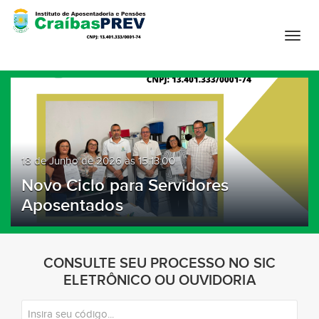
T
o
g
g
l
e
n
a
18 de Junho de 2026 às 15:13:00
v
Novo Ciclo para Servidores
i
Aposentados
g
a
t
i
CONSULTE SEU PROCESSO NO SIC
o
ELETRÔNICO OU OUVIDORIA
n